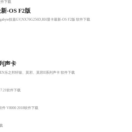
 软件下载
最新-OS F2版
Gigabyte技嘉GV,NX76G256D,RH显卡最新-OS F2版 软件下载
系列声卡
YEDEN乐之邦轩辕、莫邪、莫邪II系列声卡 软件下载
7.21软件下载
 V8000 2018软件下载
下载