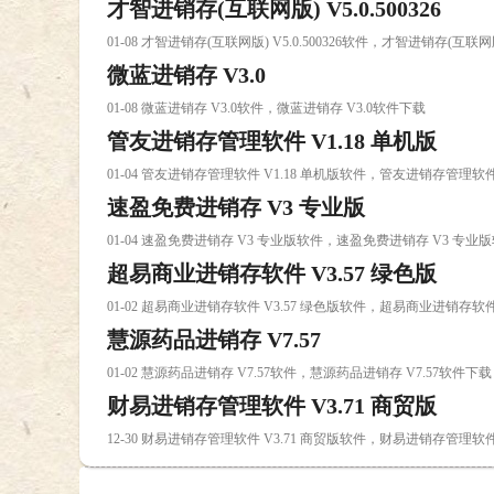
才智进销存(互联网版) V5.0.500326
01-08 才智进销存(互联网版) V5.0.500326软件，才智进销存(互联网版)
微蓝进销存 V3.0
01-08 微蓝进销存 V3.0软件，微蓝进销存 V3.0软件下载
管友进销存管理软件 V1.18 单机版
01-04 管友进销存管理软件 V1.18 单机版软件，管友进销存管理软件
速盈免费进销存 V3 专业版
01-04 速盈免费进销存 V3 专业版软件，速盈免费进销存 V3 专业
超易商业进销存软件 V3.57 绿色版
01-02 超易商业进销存软件 V3.57 绿色版软件，超易商业进销存软件
慧源药品进销存 V7.57
01-02 慧源药品进销存 V7.57软件，慧源药品进销存 V7.57软件下载
财易进销存管理软件 V3.71 商贸版
12-30 财易进销存管理软件 V3.71 商贸版软件，财易进销存管理软件