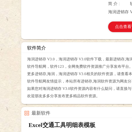
简 介 :
海润进销存 V
点击查看
软件简介
海润进销存 V3.0，海润进销存 V3.0软件下载，最新进销存
软件导航网，软件123，全网免费软件资源推广分享发布平台
更多进销存,海润，海润进销存 V3.0相关的软件资源，请查
软件导航网友情提示，本站所有进销存,海润软件资源为网友
如果您对海润进销存 V3.0软件资源内容有什么疑问，请直接
欢迎朋友多多分享发布更多精品软件资源。
最新软件
Excel交通工具明细表模板