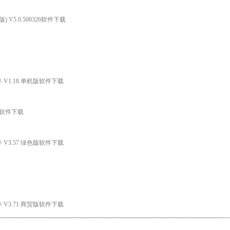
 V5.0.500326软件下载
 V1.18 单机版软件下载
版软件下载
 V3.57 绿色版软件下载
 V3.71 商贸版软件下载