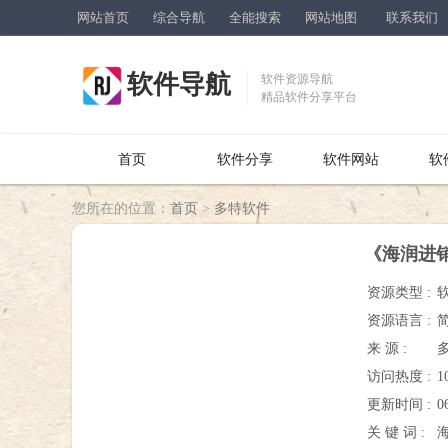
网站首页
综合导航
全能搜索
网站地图
联系我们
软件导航
软件资源导航
精品软件分享平台
首页
软件分享
软件网站
软
您所在的位置：
首页
>
多特软件
《海润进销
资源类型 :
资源语言 :
来 源 :
访问热度 :
1
更新时间 :
0
关 键 词 :
海