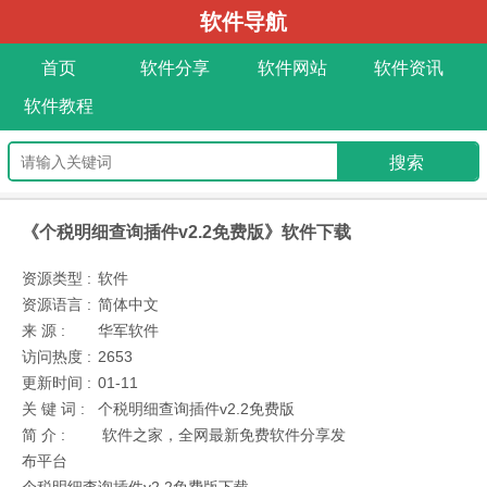
软件导航
首页
软件分享
软件网站
软件资讯
软件教程
《个税明细查询插件v2.2免费版》软件下载
资源类型 :
软件
资源语言 :
简体中文
来 源 :
华军软件
访问热度 :
2653
更新时间 :
01-11
关 键 词 :
个税明细查询插件v2.2免费版
简 介 :
软件之家，全网最新免费软件分享发
布平台