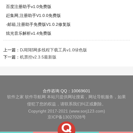
百度注册助手v1.0免费版
赶集网,注册助手V1.0.0免费版
-邮箱,注册助手免费版V1.0.2修复版
炫光音乐解析v1.4免费版
上一篇：
DJ耶耶网多线程下载工具v1.0绿色版
下一篇：
机票控v2.3.5最新版
合作咨询 QQ：10069601
软件之家
软件导航网
本站只提供网址搜索，网址导航服务，如果
侵犯了您的权益，请联系我们纠正或删除。
Copyright 2017-2021 (www.sorj123.com)
京ICP备13027028号