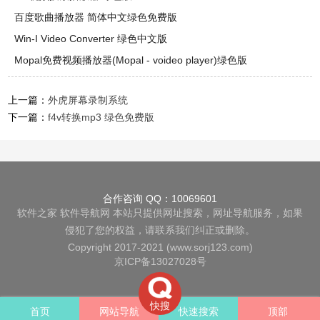
百度歌曲播放器 简体中文绿色免费版
Win-I Video Converter 绿色中文版
Mopal免费视频播放器(​Mopal - voideo player)绿色版
上一篇：
外虎屏幕录制系统
下一篇：
f4v转换mp3 绿色免费版
合作咨询 QQ：10069601
软件之家
软件导航网
本站只提供网址搜索，网址导航服务，如果
侵犯了您的权益，请联系我们纠正或删除。
Copyright 2017-2021 (www.sorj123.com)
京ICP备13027028号
快搜
首页
网站导航
快速搜索
顶部