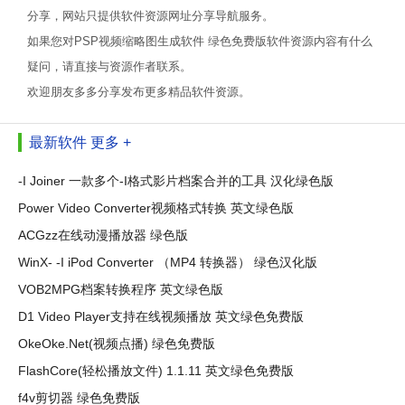
分享，网站只提供软件资源网址分享导航服务。
如果您对PSP视频缩略图生成软件 绿色免费版软件资源内容有什么
疑问，请直接与资源作者联系。
欢迎朋友多多分享发布更多精品软件资源。
最新软件
更多 +
-I Joiner 一款多个-I格式影片档案合并的工具 汉化绿色版
Power Video Converter视频格式转换 英文绿色版
ACGzz在线动漫播放器 绿色版
WinX- -I iPod Converter （MP4 转换器） 绿色汉化版
VOB2MPG档案转换程序 英文绿色版
D1 Video Player支持在线视频播放 英文绿色免费版
OkeOke.Net(视频点播) 绿色免费版
FlashCore(轻松播放文件) 1.1.11 英文绿色免费版
f4v剪切器 绿色免费版