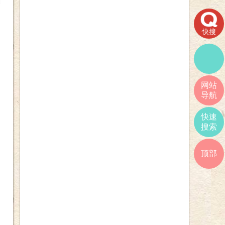
快搜
网站
导航
快速
搜索
顶部