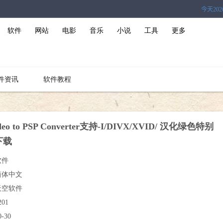
软件
网站
电影
音乐
小说
工具
更多
件资讯
软件教程
deo to PSP Converter支持-I/DIVX/XVID/ 汉化绿色特别
下载
软件
简体中文
天空软件
201
0-30