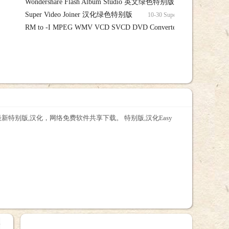
Wondershare Flash Album Studio 英文绿色特别版
10-30 Wonder
Super Video Joiner 汉化绿色特别版
Studio 英文绿色特别版软件下载
10-30 Super Video Joi
RM to -I MPEG WMV VCD SVCD DVD Converter 汉化绿色版
件，RM to -I MPEG WMV VCD SVCD DVD Converter 汉化绿色版软件下载
绿色特别版软件下载，最新特别版,汉化，网络免费软件共享下载。 特别版,汉化Easy
+