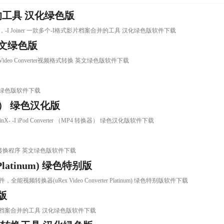
并的工具 汉化绿色版
软件，-I Joiner 一款多个-I格式影片档案合并的工具 汉化绿色版软件下载
 英文绿色版
er Video Converter视频格式转换 英文绿色版软件下载
器 绿色版软件下载
转换器） 绿色汉化版
WinX- -I iPod Converter （MP4 转换器） 绿色汉化版软件下载
档案转换程序 英文绿色版软件下载
 Platinum) 绿色特别版
别版软件，全能视频转换器(uRex Video Converter Platinum) 绿色特别版软件下载
版
ner 影片档案合并的工具 汉化绿色版软件下载