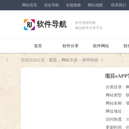
网站首页
综合导航
全能搜索
网站地图
联系我们
软件导航
软件资源导航
精品软件分享平台
首页
软件分享
软件网站
软
您所在的位置：
首页
>
网站大全
>
软件综合
项目eAP
分类目录 :
网站类型 :
网站名称 :
网址地址 :
访问热度 :
3
更新时间 :
0