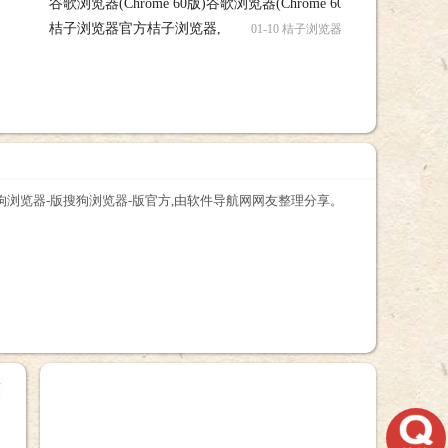
谷歌浏览器(Chrome 60版)谷歌浏览器(Chrome 60版)官方,
Explorer)RE浏览器(Root Explorer)官方,软件下载
01
桔子浏览器官方桔子浏览器,
器(Chrome 60版)谷歌浏览器(Chrome 60版)官方,软件下载
01-10 桔子浏览器官方桔子浏览器
搜狗浏览器-版搜狗浏览器-版官方,由软件导航网网友整理分享。
+