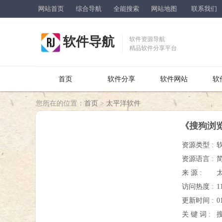
网站首页
综合导航
全能搜索
网站地图
联系我们
软件导航
软件资源导航
精品软件分享平台
首页
软件分享
软件网站
软
您所在的位置：
首页
>
太平洋软件
《搜狗浏览
资源类型 :
资源语言 :
来 源 :
访问热度 :
1
更新时间 :
0
关 键 词 :